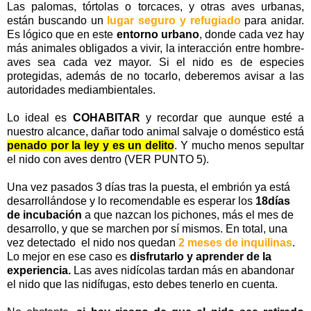
Las palomas, tórtolas o torcaces, y otras aves urbanas,
están buscando un
lugar seguro y refugiado
para anidar.
Es lógico que en este
entorno urbano
, donde cada vez hay
más animales obligados a vivir, la interacción entre hombre-
aves sea cada vez mayor. Si el nido es de especies
protegidas, además de no tocarlo, deberemos avisar a las
autoridades mediambientales.
Lo ideal es
COHABITAR
y recordar que aunque esté a
nuestro alcance, dañar todo animal salvaje o doméstico está
penado por la ley y es un delito
. Y mucho menos sepultar
el nido con aves dentro (VER PUNTO 5).
Una vez pasados 3 días tras la puesta, el embrión ya está
desarrollándose y lo recomendable es esperar los
18días
de incubación
a que nazcan los pichones, más el mes de
desarrollo, y que se marchen por sí mismos. En total, una
vez detectado el nido nos quedan
2 meses de inquilinas
.
Lo mejor en ese caso es
disfrutarlo y aprender de la
experiencia.
Las aves nidícolas tardan más en abandonar
el nido que las nidífugas, esto debes tenerlo en cuenta.