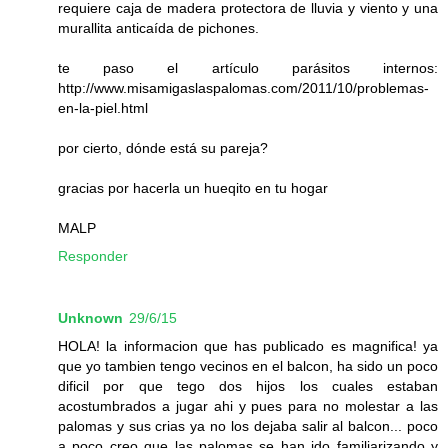
requiere caja de madera protectora de lluvia y viento y una
murallita anticaída de pichones.
te paso el artículo parásitos internos:
http://www.misamigaslaspalomas.com/2011/10/problemas-
en-la-piel.html
por cierto, dónde está su pareja?
gracias por hacerla un hueqito en tu hogar
MALP
Responder
Unknown
29/6/15
HOLA! la informacion que has publicado es magnifica! ya
que yo tambien tengo vecinos en el balcon, ha sido un poco
dificil por que tego dos hijos los cuales estaban
acostumbrados a jugar ahi y pues para no molestar a las
palomas y sus crias ya no los dejaba salir al balcon... poco
a poco creo que las palomas se han ido familiarizando y