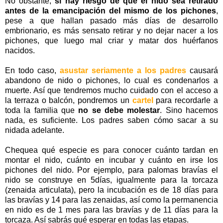
No obstante,
si hay riesgo de que el nido sea retirado
antes de la emancipación del mismo de los pichones
,
pese a que hallan pasado más días de desarrollo
embrionario, es más sensato retirar y no dejar nacer a los
pichones, que luego mal criar y matar dos huérfanos
nacidos.
En todo caso,
asustar seriamente a los padres
causará
abandono de nido o pichones, lo cual es condenarlos a
muerte. Así que tendremos mucho cuidado con el acceso a
la terraza o balcón, pondremos un
cartel
para recordarle a
toda la familia que
no se debe molestar
. Sino hacemos
nada, es suficiente. Los padres saben cómo sacar a su
nidada adelante.
Chequea qué especie es para conocer cuánto tardan en
montar el nido, cuánto en incubar y cuánto en irse los
pichones del nido. Por ejemplo, para palomas bravías el
nido se construye en 5días, igualmente para la torcaza
(zenaida articulata), pero la incubación es de 18 días para
las bravías y 14 para las zenaidas, así como la permanencia
en nido es de 1 mes para las bravías y de 11 días para la
torcaza. Así sabrás qué esperar en todas las etapas.