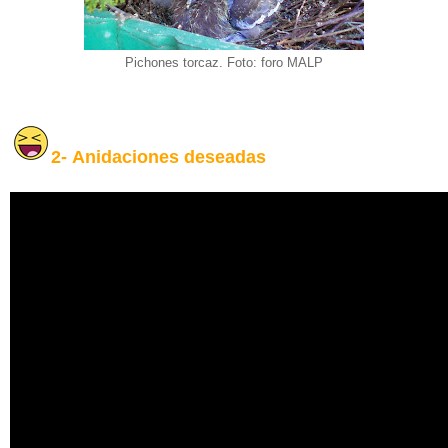
Pichones torcaz. Foto: foro MALP
2-
Anidaciones deseadas