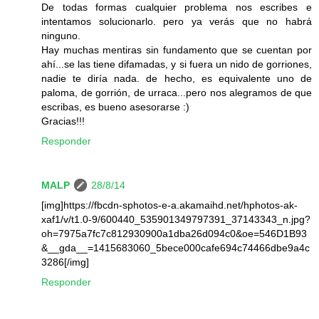
De todas formas cualquier problema nos escribes e
intentamos solucionarlo. pero ya verás que no habrá
ninguno.
Hay muchas mentiras sin fundamento que se cuentan por
ahí...se las tiene difamadas, y si fuera un nido de gorriones,
nadie te diría nada. de hecho, es equivalente uno de
paloma, de gorrión, de urraca...pero nos alegramos de que
escribas, es bueno asesorarse :)
Gracias!!!
Responder
MALP
28/8/14
[img]https://fbcdn-sphotos-e-a.akamaihd.net/hphotos-ak-
xaf1/v/t1.0-9/600440_535901349797391_37143343_n.jpg?
oh=7975a7fc7c812930900a1dba26d094c0&oe=546D1B93
&__gda__=1415683060_5bece000cafe694c74466dbe9a4c
3286[/img]
Responder