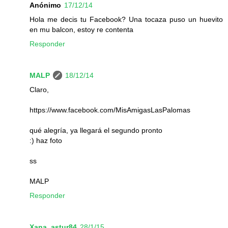
Anónimo
17/12/14
Hola me decis tu Facebook? Una tocaza puso un huevito
en mu balcon, estoy re contenta
Responder
MALP
18/12/14
Claro,
https://www.facebook.com/MisAmigasLasPalomas
qué alegría, ya llegará el segundo pronto
:) haz foto
ss
MALP
Responder
Xana_astur84
28/1/15