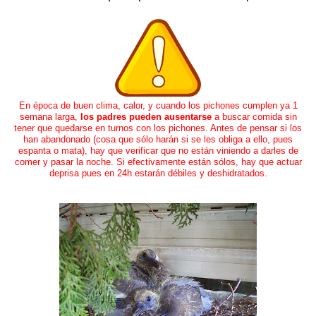
En época de buen clima, calor, y cuando los pichones cumplen ya 1
semana larga,
los padres pueden ausentarse
a buscar comida sin
tener que quedarse en turnos con los pichones. Antes de pensar si los
han abandonado (cosa que sólo harán si se les obliga a ello, pues
espanta o mata), hay que verificar que no están viniendo a darles de
comer y pasar la noche. Si efectivamente están sólos, hay que actuar
deprisa pues en 24h estarán débiles y deshidratados.