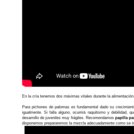
En la cría tenemos dos máximas vitales durante la alimentación
Para pichones de palomas es fundamental dado su crecimiento 
igualmente. Si falla alguno, ocurrirá raquitismo y debilidad
desarrollo de juveniles muy frágiles. Recomendamos
papilla pa
disponemos prepararemos la mezcla adecuadamente como se ind