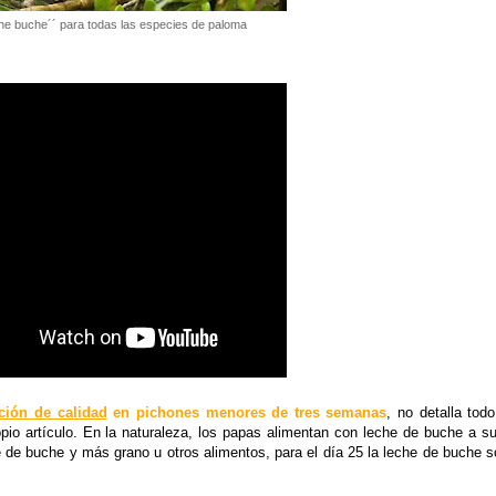
che buche´´ para todas las especies de paloma
ción de calidad
en pichones menores de tres semanas
, no detalla tod
io artículo. En la naturaleza, los papas alimentan con leche de buche a s
e de buche y más grano u otros alimentos, para el día 25 la leche de buche 