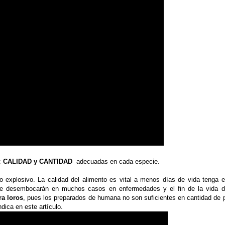
:
CALIDAD y CANTIDAD
adecuadas en cada especie.
explosivo. La calidad del alimento es vital a menos días de vida tenga e
, que desembocarán en muchos casos en enfermedades y el fin de la vida d
ra loros
, pues los preparados de humana no son suficientes en cantidad de p
ica en este artículo.