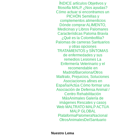
ÍNDICE artículos
Objetivos y
filosofía MALP. ¿Nos ayudas?
Cómo actuar si encontramos un
PICHÓN
Semillas y
complementos alimenticios
Dónde comprar ALIMENTO,
Medicinas y Libros
Palomares
Características Paloma Bravía
¿Qué es la Colombofilia?
Palomas de carreras
Santuarios
y otras opciones
TRATAMIENTOS y SÍNTOMAS
de enfermedades y sus
remedios
Lesiones
La
Enfermería
Veterinario y el
recomendable en
Madrid/Barcelona/Otros
Maltrato, Prejuicios, Soluciones
Asociaciones afines en
España/Actúa
Cómo formar una
Asociación de Defensa Animal /
Centro Rehabilitación
MásAnimales
Galería de
imágenes
Rescates y casos
Web MALTRATO
MALP ACTÚA
MALP GLOBAL
PlataformaPalomeraNacional
OtrosAnimalesDelSantuario
Nuestro Lema