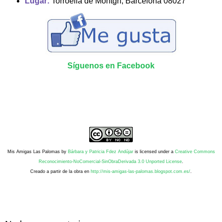
Lugar:
Torroella de Montgrí, Barcelona 08027
Síguenos en Facebook
Mis Amigas Las Palomas
by
Bárbara y Patricia Fdez Andújar
is licensed under a
Creative Commons
Reconocimiento-NoComercial-SinObraDerivada 3.0 Unported License
.
Creado a partir de la obra en
http://mis-amigas-las-palomas.blogspot.com.es/
.