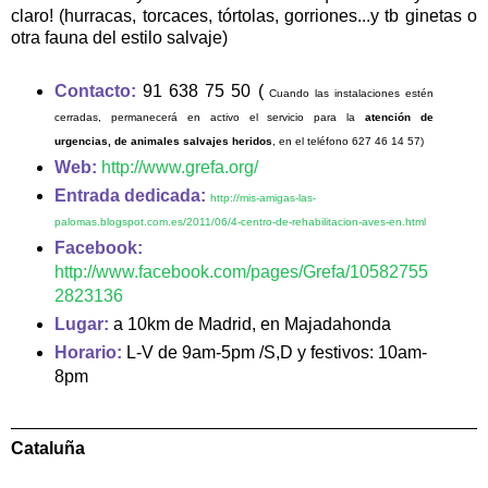
claro! (hurracas, torcaces, tórtolas, gorriones...y tb ginetas o
otra fauna del estilo salvaje)
Contacto:
91 638 75 50 (
Cuando las instalaciones estén
cerradas, permanecerá en activo el servicio para la
atención de
urgencias, de animales salvajes heridos
, en el teléfono 627 46 14 57)
Web:
http://www.grefa.org/
Entrada dedicada:
http://mis-amigas-las-
palomas.blogspot.com.es/2011/06/4-centro-de-rehabilitacion-aves-en.html
Facebook:
http://www.facebook.com/pages/Grefa/10582755
2823136
Lugar:
a 10km de Madrid, en Majadahonda
Horario:
L-V de 9am-5pm /S,D y festivos: 10am-
8pm
Cataluña