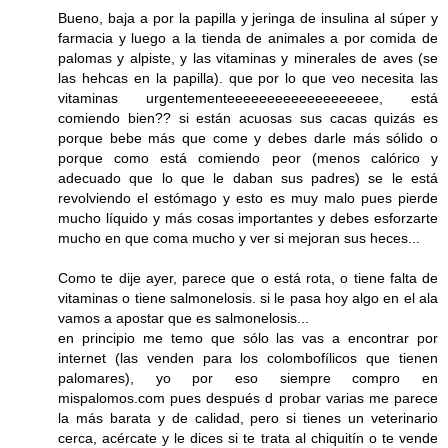
Bueno, baja a por la papilla y jeringa de insulina al súper y
farmacia y luego a la tienda de animales a por comida de
palomas y alpiste, y las vitaminas y minerales de aves (se
las hehcas en la papilla). que por lo que veo necesita las
vitaminas urgentementeeeeeeeeeeeeeeeeeee, está
comiendo bien?? si están acuosas sus cacas quizás es
porque bebe más que come y debes darle más sólido o
porque como está comiendo peor (menos calórico y
adecuado que lo que le daban sus padres) se le está
revolviendo el estómago y esto es muy malo pues pierde
mucho líquido y más cosas importantes y debes esforzarte
mucho en que coma mucho y ver si mejoran sus heces...
Como te dije ayer, parece que o está rota, o tiene falta de
vitaminas o tiene salmonelosis. si le pasa hoy algo en el ala
vamos a apostar que es salmonelosis...
en principio me temo que sólo las vas a encontrar por
internet (las venden para los colombofílicos que tienen
palomares), yo por eso siempre compro en
mispalomos.com pues después d probar varias me parece
la más barata y de calidad, pero si tienes un veterinario
cerca, acércate y le dices si te trata al chiquitín o te vende