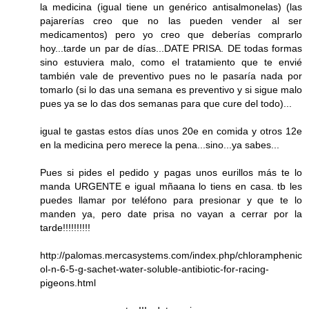
la medicina (igual tiene un genérico antisalmonelas) (las
pajarerías creo que no las pueden vender al ser
medicamentos) pero yo creo que deberías comprarlo
hoy...tarde un par de días...DATE PRISA. DE todas formas
sino estuviera malo, como el tratamiento que te envié
también vale de preventivo pues no le pasaría nada por
tomarlo (si lo das una semana es preventivo y si sigue malo
pues ya se lo das dos semanas para que cure del todo)...
igual te gastas estos días unos 20e en comida y otros 12e
en la medicina pero merece la pena...sino...ya sabes...
Pues si pides el pedido y pagas unos eurillos más te lo
manda URGENTE e igual mñaana lo tiens en casa. tb les
puedes llamar por teléfono para presionar y que te lo
manden ya, pero date prisa no vayan a cerrar por la
tarde!!!!!!!!!!
http://palomas.mercasystems.com/index.php/chloramphenic
ol-n-6-5-g-sachet-water-soluble-antibiotic-for-racing-
pigeons.html