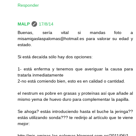
Responder
MALP
17/8/14
Buenas, sería vital si mandas foto a
misamigaslaspalomas@hotmail.es para valorar su edad y
estado.
Si está decaída sólo hay dos opciones:
1- está enferma y tenemos que averiguar la causa para
tratarla inmediatamente
2-no está comiendo bien, esto es en calidad o cantidad.
el nestrum es pobre en grasas y proteínas así que añade al
mismo yema de huevo duro para complementar la papilla.
Se ahoga? estás introduciendo hasta el buche la jeringa??
estás utilizando sonda??? te redirijo al artículo que te viene
mejor:
http://mis-amigas-las-palomas.blogspot.com.es/2011/06/1-