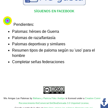
SÍGUENOS EN FACEBOOK
Pendientes:
Palomas: héroes de Guerra
Palomas de raza/fantasía
Palomas deportivas y similares
Resumen tipos de paloma según su 'uso' para el
hombre
Completar señas federaciones
Mis Amigas Las Palomas
by
Bárbara y Patricia Fdez Andújar
is licensed under a
Creative Commons
Reconocimiento-NoComercial-SinObraDerivada 3.0 Unported License
.