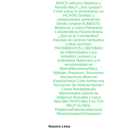
ÍNDICE artículos
Objetivos y
filosofía MALP. ¿Nos ayudas?
Cómo actuar si encontramos un
PICHÓN
Semillas y
complementos alimenticios
Dónde comprar ALIMENTO,
Medicinas y Libros
Palomares
Características Paloma Bravía
¿Qué es la Colombofilia?
Palomas de carreras
Santuarios
y otras opciones
TRATAMIENTOS y SÍNTOMAS
de enfermedades y sus
remedios
Lesiones
La
Enfermería
Veterinario y el
recomendable en
Madrid/Barcelona/Otros
Maltrato, Prejuicios, Soluciones
Asociaciones afines en
España/Actúa
Cómo formar una
Asociación de Defensa Animal /
Centro Rehabilitación
MásAnimales
Galería de
imágenes
Rescates y casos
Web MALTRATO
MALP ACTÚA
MALP GLOBAL
PlataformaPalomeraNacional
OtrosAnimalesDelSantuario
Nuestro Lema