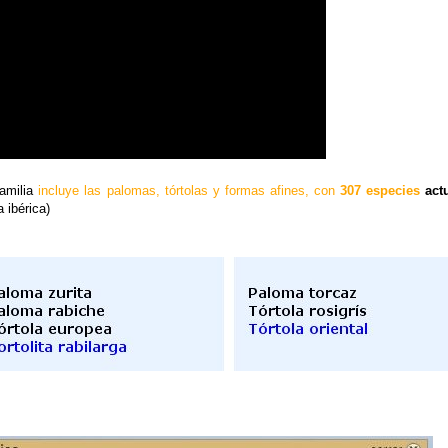
familia
incluye las palomas, tórtolas y formas afines, con
307 especies
act
 ibérica)