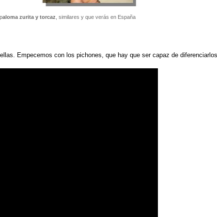
p
aloma zurita y torcaz
, similares y que verás en España
 ellas. Empecemos con los pichones, que hay que ser capaz de diferenciarlo