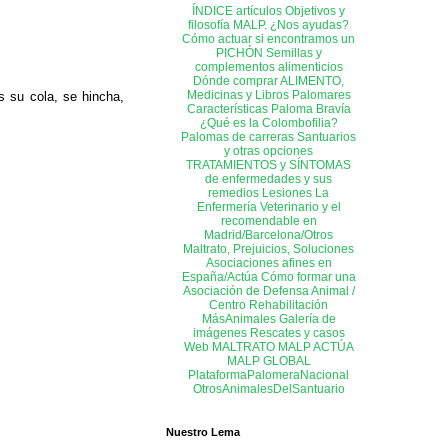
ÍNDICE artículos
Objetivos y
filosofía MALP. ¿Nos ayudas?
Cómo actuar si encontramos un
PICHÓN
Semillas y
complementos alimenticios
Dónde comprar ALIMENTO,
Medicinas y Libros
Palomares
s su cola, se hincha,
Características Paloma Bravía
¿Qué es la Colombofilia?
Palomas de carreras
Santuarios
y otras opciones
TRATAMIENTOS y SÍNTOMAS
de enfermedades y sus
remedios
Lesiones
La
Enfermería
Veterinario y el
recomendable en
Madrid/Barcelona/Otros
Maltrato, Prejuicios, Soluciones
Asociaciones afines en
España/Actúa
Cómo formar una
Asociación de Defensa Animal /
Centro Rehabilitación
MásAnimales
Galería de
imágenes
Rescates y casos
Web MALTRATO
MALP ACTÚA
MALP GLOBAL
PlataformaPalomeraNacional
OtrosAnimalesDelSantuario
Nuestro Lema