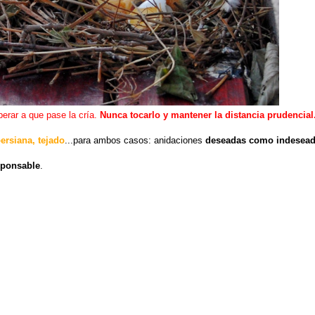
erar a que pase la cría.
Nunca tocarlo y mantener la distancia prudencial
ersiana, tejado
...para ambos casos: anidaciones
deseadas como indesea
sponsable
.