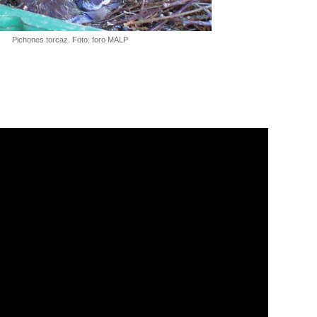
Pichones torcaz. Foto: foro MALP