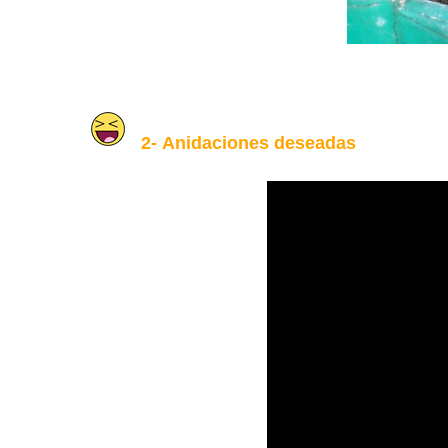
2-
Anidaciones deseadas