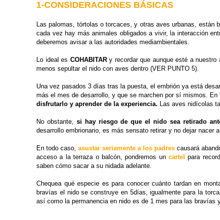
1-CONSIDERACIONES BÁSICAS
Las palomas, tórtolas o torcaces, y otras aves urbanas, están
cada vez hay más animales obligados a vivir, la interacción en
deberemos avisar a las autoridades mediambientales.
Lo ideal es
COHABITAR
y recordar que aunque esté a nuestro 
menos sepultar el nido con aves dentro (VER PUNTO 5).
Una vez pasados 3 días tras la puesta, el embrión ya está desa
más el mes de desarrollo, y que se marchen por sí mismos. En 
disfrutarlo y aprender de la experiencia.
Las aves nidícolas t
No obstante,
si hay riesgo de que el nido sea retirado a
desarrollo embrionario, es más sensato retirar y no dejar nacer 
En todo caso,
asustar seriamente a los padres
causará abando
acceso a la terraza o balcón, pondremos un
cartel
para record
saben cómo sacar a su nidada adelante.
Chequea qué especie es para conocer cuánto tardan en montar 
bravías el nido se construye en 5días, igualmente para la torca
así como la permanencia en nido es de 1 mes para las bravías y 