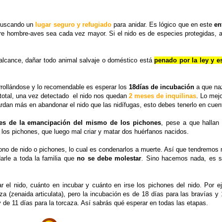
 buscando un
lugar seguro y refugiado
para anidar. Es lógico que en este
en
tre hombre-aves sea cada vez mayor. Si el nido es de especies protegidas, 
alcance, dañar todo animal salvaje o doméstico está
penado por la ley y e
rrollándose y lo recomendable es esperar los
18días de incubación
a que na
total, una vez detectado el nido nos quedan
2 meses de inquilinas
. Lo mej
ardan más en abandonar el nido que las nidífugas, esto debes tenerlo en cuen
ntes de la emancipación del mismo de los pichones
, pese a que halla
a los pichones, que luego mal criar y matar dos huérfanos nacidos.
no de nido o pichones, lo cual es condenarlos a muerte. Así que tendremos
arle a toda la familia que
no se debe molestar
. Sino hacemos nada, es su
el nido, cuánto en incubar y cuánto en irse los pichones del nido. Por e
za (zenaida articulata), pero la incubación es de 18 días para las bravías y
de 11 días para la torcaza. Así sabrás qué esperar en todas las etapas.