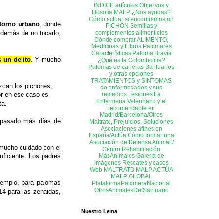
ÍNDICE artículos
Objetivos y
filosofía MALP. ¿Nos ayudas?
Cómo actuar si encontramos un
torno urbano
, donde
PICHÓN
Semillas y
complementos alimenticios
además de no tocarlo,
Dónde comprar ALIMENTO,
Medicinas y Libros
Palomares
Características Paloma Bravía
s un delito
. Y mucho
¿Qué es la Colombofilia?
Palomas de carreras
Santuarios
y otras opciones
TRATAMIENTOS y SÍNTOMAS
zcan los pichones,
de enfermedades y sus
remedios
Lesiones
La
or en ese caso es
Enfermería
Veterinario y el
ta.
recomendable en
Madrid/Barcelona/Otros
n pasado más días de
Maltrato, Prejuicios, Soluciones
Asociaciones afines en
España/Actúa
Cómo formar una
Asociación de Defensa Animal /
 mucho cuidado con el
Centro Rehabilitación
MásAnimales
Galería de
ficiente. Los padres
imágenes
Rescates y casos
Web MALTRATO
MALP ACTÚA
MALP GLOBAL
jemplo, para palomas
PlataformaPalomeraNacional
OtrosAnimalesDelSantuario
 14 para las zenaidas,
Nuestro Lema