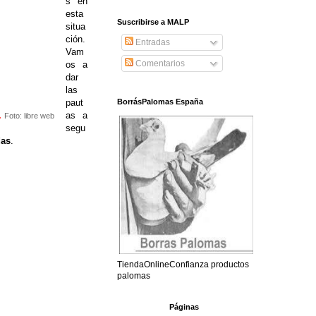
s en
esta
Suscribirse a MALP
situa
ción.
Entradas
Vam
Comentarios
os a
dar
las
paut
BorrásPalomas España
.
as a
Foto: libre web
segu
das
.
TiendaOnlineConfianza productos
palomas
Páginas