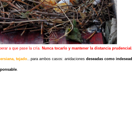
erar a que pase la cría.
Nunca tocarlo y mantener la distancia prudencial
ersiana, tejado
...para ambos casos: anidaciones
deseadas como indesea
sponsable
.