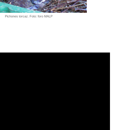
Pichones torcaz. Foto: foro MALP