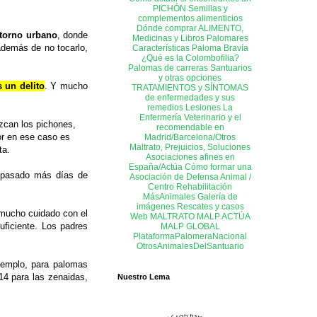
PICHÓN
Semillas y
complementos alimenticios
Dónde comprar ALIMENTO,
torno urbano
, donde
Medicinas y Libros
Palomares
además de no tocarlo,
Características Paloma Bravía
¿Qué es la Colombofilia?
Palomas de carreras
Santuarios
y otras opciones
s un delito
. Y mucho
TRATAMIENTOS y SÍNTOMAS
de enfermedades y sus
remedios
Lesiones
La
Enfermería
Veterinario y el
zcan los pichones,
recomendable en
or en ese caso es
Madrid/Barcelona/Otros
Maltrato, Prejuicios, Soluciones
ta.
Asociaciones afines en
España/Actúa
Cómo formar una
n pasado más días de
Asociación de Defensa Animal /
Centro Rehabilitación
MásAnimales
Galería de
imágenes
Rescates y casos
 mucho cuidado con el
Web MALTRATO
MALP ACTÚA
ficiente. Los padres
MALP GLOBAL
PlataformaPalomeraNacional
OtrosAnimalesDelSantuario
jemplo, para palomas
 14 para las zenaidas,
Nuestro Lema