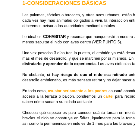
1-CONSIDERACIONES BÁSICAS
Las palomas, tórtolas o torcaces, y otras aves urbanas, están
cada vez hay más animales obligados a vivir, la interacción en
deberemos avisar a las autoridades mediambientales.
Lo ideal es
COHABITAR
y recordar que aunque esté a nuestro 
menos sepultar el nido con aves dentro (VER PUNTO 5).
Una vez pasados 3 días tras la puesta, el embrión ya está desa
más el mes de desarrollo, y que se marchen por sí mismos. En 
disfrutarlo y aprender de la experiencia.
Las aves nidícolas t
No obstante,
si hay riesgo de que el nido sea retirado a
desarrollo embrionario, es más sensato retirar y no dejar nacer 
En todo caso,
asustar seriamente a los padres
causará abando
acceso a la terraza o balcón, pondremos un
cartel
para record
saben cómo sacar a su nidada adelante.
Chequea qué especie es para conocer cuánto tardan en montar 
bravías el nido se construye en 5días, igualmente para la torca
así como la permanencia en nido es de 1 mes para las bravías y 