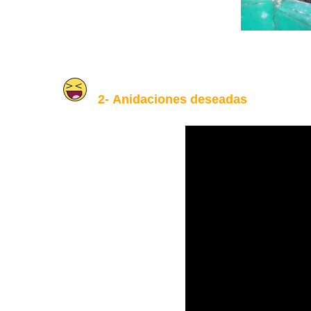
2-
Anidaciones deseadas