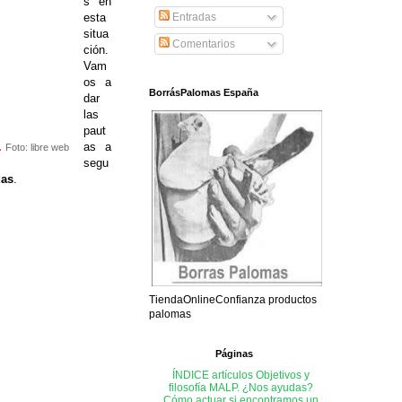
s en
esta
Entradas
situa
Comentarios
ción.
Vam
os a
BorrásPalomas España
dar
las
paut
.
as a
Foto: libre web
segu
das
.
TiendaOnlineConfianza productos
palomas
Páginas
ÍNDICE artículos
Objetivos y
filosofía MALP. ¿Nos ayudas?
Cómo actuar si encontramos un