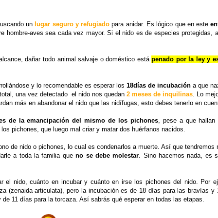
 buscando un
lugar seguro y refugiado
para anidar. Es lógico que en este
en
tre hombre-aves sea cada vez mayor. Si el nido es de especies protegidas, 
alcance, dañar todo animal salvaje o doméstico está
penado por la ley y e
rrollándose y lo recomendable es esperar los
18días de incubación
a que na
total, una vez detectado el nido nos quedan
2 meses de inquilinas
. Lo mej
ardan más en abandonar el nido que las nidífugas, esto debes tenerlo en cuen
ntes de la emancipación del mismo de los pichones
, pese a que halla
a los pichones, que luego mal criar y matar dos huérfanos nacidos.
no de nido o pichones, lo cual es condenarlos a muerte. Así que tendremos
arle a toda la familia que
no se debe molestar
. Sino hacemos nada, es su
el nido, cuánto en incubar y cuánto en irse los pichones del nido. Por e
za (zenaida articulata), pero la incubación es de 18 días para las bravías y
de 11 días para la torcaza. Así sabrás qué esperar en todas las etapas.