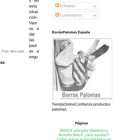
s en
esta
Entradas
situa
Comentarios
ción.
Vam
os a
BorrásPalomas España
dar
las
paut
.
as a
Foto: libre web
segu
das
.
TiendaOnlineConfianza productos
palomas
Páginas
ÍNDICE artículos
Objetivos y
filosofía MALP. ¿Nos ayudas?
Cómo actuar si encontramos un