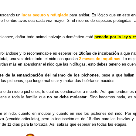
 buscando un
lugar seguro y refugiado
para anidar. Es lógico que en este
en
tre hombre-aves sea cada vez mayor. Si el nido es de especies protegidas, 
alcance, dañar todo animal salvaje o doméstico está
penado por la ley y e
rrollándose y lo recomendable es esperar los
18días de incubación
a que na
total, una vez detectado el nido nos quedan
2 meses de inquilinas
. Lo mej
ardan más en abandonar el nido que las nidífugas, esto debes tenerlo en cuen
ntes de la emancipación del mismo de los pichones
, pese a que halla
a los pichones, que luego mal criar y matar dos huérfanos nacidos.
no de nido o pichones, lo cual es condenarlos a muerte. Así que tendremos
arle a toda la familia que
no se debe molestar
. Sino hacemos nada, es su
el nido, cuánto en incubar y cuánto en irse los pichones del nido. Por e
za (zenaida articulata), pero la incubación es de 18 días para las bravías y
de 11 días para la torcaza. Así sabrás qué esperar en todas las etapas.