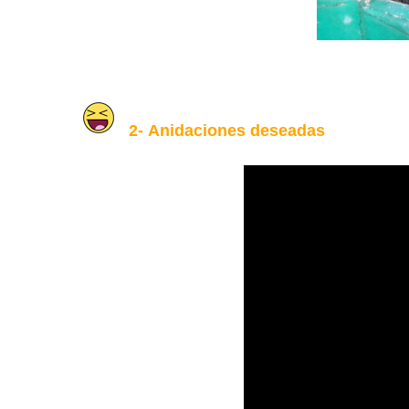
2-
Anidaciones deseadas