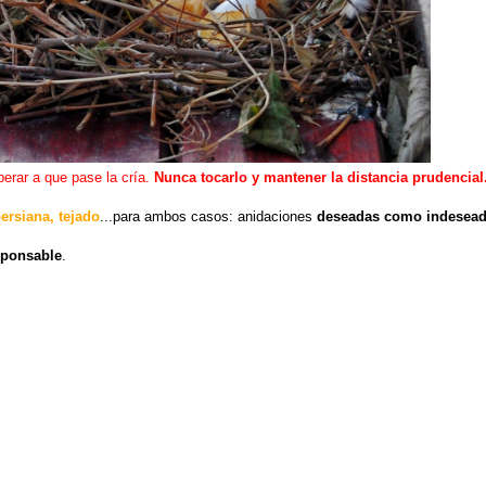
erar a que pase la cría.
Nunca tocarlo y mantener la distancia prudencial
ersiana, tejado
...para ambos casos: anidaciones
deseadas como indesea
sponsable
.