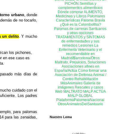
PICHÓN
Semillas y
complementos alimenticios
Dónde comprar ALIMENTO,
torno urbano
, donde
Medicinas y Libros
Palomares
además de no tocarlo,
Características Paloma Bravía
¿Qué es la Colombofilia?
Palomas de carreras
Santuarios
y otras opciones
s un delito
. Y mucho
TRATAMIENTOS y SÍNTOMAS
de enfermedades y sus
remedios
Lesiones
La
Enfermería
Veterinario y el
zcan los pichones,
recomendable en
or en ese caso es
Madrid/Barcelona/Otros
Maltrato, Prejuicios, Soluciones
ta.
Asociaciones afines en
España/Actúa
Cómo formar una
n pasado más días de
Asociación de Defensa Animal /
Centro Rehabilitación
MásAnimales
Galería de
imágenes
Rescates y casos
 mucho cuidado con el
Web MALTRATO
MALP ACTÚA
ficiente. Los padres
MALP GLOBAL
PlataformaPalomeraNacional
OtrosAnimalesDelSantuario
jemplo, para palomas
 14 para las zenaidas,
Nuestro Lema