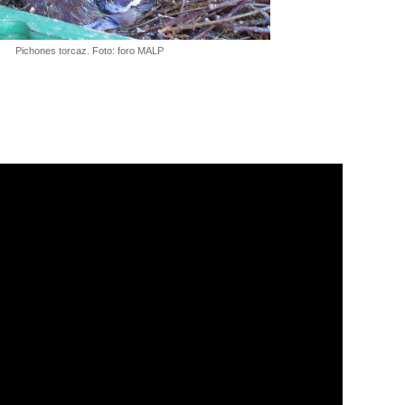
Pichones torcaz. Foto: foro MALP