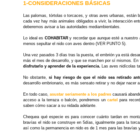
1-CONSIDERACIONES BÁSICAS
Las palomas, tórtolas o torcaces, y otras aves urbanas, están
cada vez hay más animales obligados a vivir, la interacción en
deberemos avisar a las autoridades mediambientales.
Lo ideal es
COHABITAR
y recordar que aunque esté a nuestro 
menos sepultar el nido con aves dentro (VER PUNTO 5).
Una vez pasados 3 días tras la puesta, el embrión ya está desa
más el mes de desarrollo, y que se marchen por sí mismos. En 
disfrutarlo y aprender de la experiencia.
Las aves nidícolas t
No obstante,
si hay riesgo de que el nido sea retirado a
desarrollo embrionario, es más sensato retirar y no dejar nacer 
En todo caso,
asustar seriamente a los padres
causará abando
acceso a la terraza o balcón, pondremos un
cartel
para record
saben cómo sacar a su nidada adelante.
Chequea qué especie es para conocer cuánto tardan en montar 
bravías el nido se construye en 5días, igualmente para la torca
así como la permanencia en nido es de 1 mes para las bravías y 