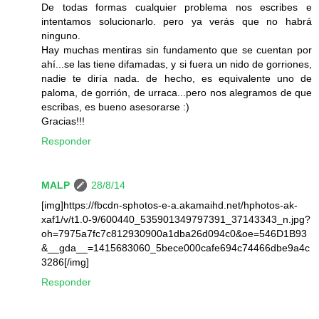
De todas formas cualquier problema nos escribes e
intentamos solucionarlo. pero ya verás que no habrá
ninguno.
Hay muchas mentiras sin fundamento que se cuentan por
ahí...se las tiene difamadas, y si fuera un nido de gorriones,
nadie te diría nada. de hecho, es equivalente uno de
paloma, de gorrión, de urraca...pero nos alegramos de que
escribas, es bueno asesorarse :)
Gracias!!!
Responder
MALP
28/8/14
[img]https://fbcdn-sphotos-e-a.akamaihd.net/hphotos-ak-
xaf1/v/t1.0-9/600440_535901349797391_37143343_n.jpg?
oh=7975a7fc7c812930900a1dba26d094c0&oe=546D1B93
&__gda__=1415683060_5bece000cafe694c74466dbe9a4c
3286[/img]
Responder