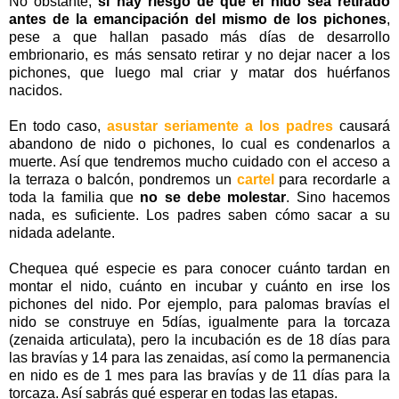
No obstante,
si hay riesgo de que el nido sea retirado
antes de la emancipación del mismo de los pichones
,
pese a que hallan pasado más días de desarrollo
embrionario, es más sensato retirar y no dejar nacer a los
pichones, que luego mal criar y matar dos huérfanos
nacidos.
En todo caso,
asustar seriamente a los padres
causará
abandono de nido o pichones, lo cual es condenarlos a
muerte. Así que tendremos mucho cuidado con el acceso a
la terraza o balcón, pondremos un
cartel
para recordarle a
toda la familia que
no se debe molestar
. Sino hacemos
nada, es suficiente. Los padres saben cómo sacar a su
nidada adelante.
Chequea qué especie es para conocer cuánto tardan en
montar el nido, cuánto en incubar y cuánto en irse los
pichones del nido. Por ejemplo, para palomas bravías el
nido se construye en 5días, igualmente para la torcaza
(zenaida articulata), pero la incubación es de 18 días para
las bravías y 14 para las zenaidas, así como la permanencia
en nido es de 1 mes para las bravías y de 11 días para la
torcaza. Así sabrás qué esperar en todas las etapas.