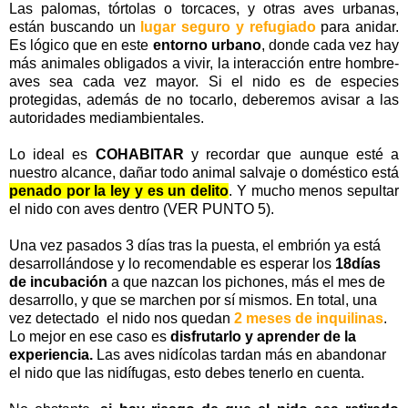
Las palomas, tórtolas o torcaces, y otras aves urbanas,
están buscando un
lugar seguro y refugiado
para anidar.
Es lógico que en este
entorno urbano
, donde cada vez hay
más animales obligados a vivir, la interacción entre hombre-
aves sea cada vez mayor. Si el nido es de especies
protegidas, además de no tocarlo, deberemos avisar a las
autoridades mediambientales.
Lo ideal es
COHABITAR
y recordar que aunque esté a
nuestro alcance, dañar todo animal salvaje o doméstico está
penado por la ley y es un delito
. Y mucho menos sepultar
el nido con aves dentro (VER PUNTO 5).
Una vez pasados 3 días tras la puesta, el embrión ya está
desarrollándose y lo recomendable es esperar los
18días
de incubación
a que nazcan los pichones, más el mes de
desarrollo, y que se marchen por sí mismos. En total, una
vez detectado el nido nos quedan
2 meses de inquilinas
.
Lo mejor en ese caso es
disfrutarlo y aprender de la
experiencia.
Las aves nidícolas tardan más en abandonar
el nido que las nidífugas, esto debes tenerlo en cuenta.