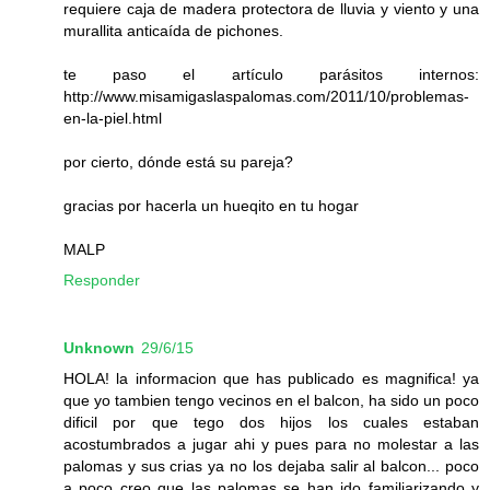
requiere caja de madera protectora de lluvia y viento y una
murallita anticaída de pichones.
te paso el artículo parásitos internos:
http://www.misamigaslaspalomas.com/2011/10/problemas-
en-la-piel.html
por cierto, dónde está su pareja?
gracias por hacerla un hueqito en tu hogar
MALP
Responder
Unknown
29/6/15
HOLA! la informacion que has publicado es magnifica! ya
que yo tambien tengo vecinos en el balcon, ha sido un poco
dificil por que tego dos hijos los cuales estaban
acostumbrados a jugar ahi y pues para no molestar a las
palomas y sus crias ya no los dejaba salir al balcon... poco
a poco creo que las palomas se han ido familiarizando y