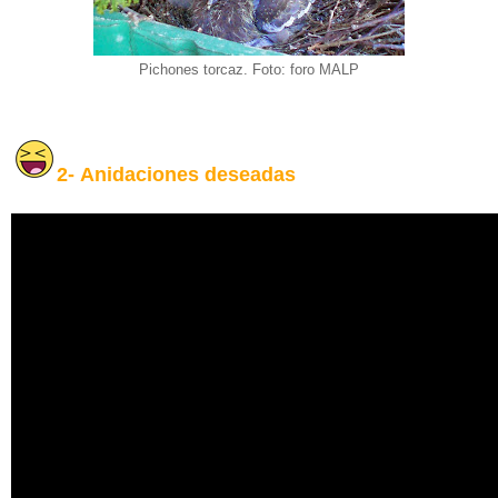
Pichones torcaz. Foto: foro MALP
2-
Anidaciones deseadas