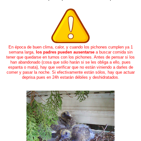
En época de buen clima, calor, y cuando los pichones cumplen ya 1
semana larga,
los padres pueden ausentarse
a buscar comida sin
tener que quedarse en turnos con los pichones. Antes de pensar si los
han abandonado (cosa que sólo harán si se les obliga a ello, pues
espanta o mata), hay que verificar que no están viniendo a darles de
comer y pasar la noche. Si efectivamente están sólos, hay que actuar
deprisa pues en 24h estarán débiles y deshidratados.