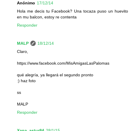
Anónimo
17/12/14
Hola me decis tu Facebook? Una tocaza puso un huevito
en mu balcon, estoy re contenta
Responder
MALP
18/12/14
Claro,
https://www.facebook.com/MisAmigasLasPalomas
qué alegría, ya llegará el segundo pronto
:) haz foto
ss
MALP
Responder
Xana_astur84
28/1/15