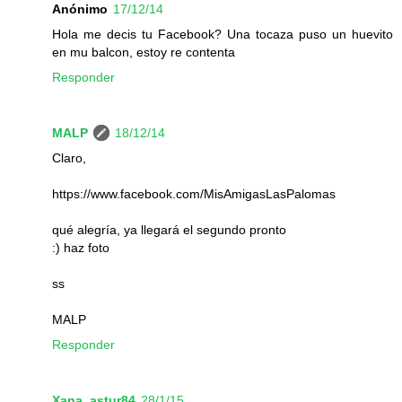
Anónimo
17/12/14
Hola me decis tu Facebook? Una tocaza puso un huevito
en mu balcon, estoy re contenta
Responder
MALP
18/12/14
Claro,
https://www.facebook.com/MisAmigasLasPalomas
qué alegría, ya llegará el segundo pronto
:) haz foto
ss
MALP
Responder
Xana_astur84
28/1/15