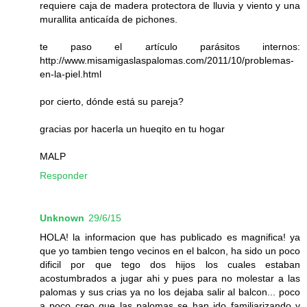
requiere caja de madera protectora de lluvia y viento y una
murallita anticaída de pichones.
te paso el artículo parásitos internos:
http://www.misamigaslaspalomas.com/2011/10/problemas-
en-la-piel.html
por cierto, dónde está su pareja?
gracias por hacerla un hueqito en tu hogar
MALP
Responder
Unknown
29/6/15
HOLA! la informacion que has publicado es magnifica! ya
que yo tambien tengo vecinos en el balcon, ha sido un poco
dificil por que tego dos hijos los cuales estaban
acostumbrados a jugar ahi y pues para no molestar a las
palomas y sus crias ya no los dejaba salir al balcon... poco
a poco creo que las palomas se han ido familiarizando y