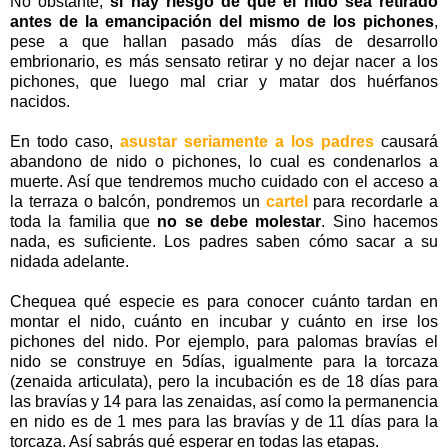
No obstante,
si hay riesgo de que el nido sea retirado
antes de la emancipación del mismo de los pichones
,
pese a que hallan pasado más días de desarrollo
embrionario, es más sensato retirar y no dejar nacer a los
pichones, que luego mal criar y matar dos huérfanos
nacidos.
En todo caso,
asustar seriamente a los padres
causará
abandono de nido o pichones, lo cual es condenarlos a
muerte. Así que tendremos mucho cuidado con el acceso a
la terraza o balcón, pondremos un
cartel
para recordarle a
toda la familia que
no se debe molestar
. Sino hacemos
nada, es suficiente. Los padres saben cómo sacar a su
nidada adelante.
Chequea qué especie es para conocer cuánto tardan en
montar el nido, cuánto en incubar y cuánto en irse los
pichones del nido. Por ejemplo, para palomas bravías el
nido se construye en 5días, igualmente para la torcaza
(zenaida articulata), pero la incubación es de 18 días para
las bravías y 14 para las zenaidas, así como la permanencia
en nido es de 1 mes para las bravías y de 11 días para la
torcaza. Así sabrás qué esperar en todas las etapas.