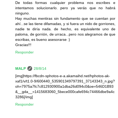
De todas formas cualquier problema nos escribes e
intentamos solucionarlo. pero ya verás que no habrá
ninguno.
Hay muchas mentiras sin fundamento que se cuentan por
ahí...se las tiene difamadas, y si fuera un nido de gorriones,
nadie te diría nada. de hecho, es equivalente uno de
paloma, de gorrión, de urraca...pero nos alegramos de que
escribas, es bueno asesorarse :)
Gracias!!!
Responder
MALP
28/8/14
[img]https://fbcdn-sphotos-e-a.akamaihd.net/hphotos-ak-
xaf1/v/t1.0-9/600440_535901349797391_37143343_n.jpg?
oh=7975a7fc7c812930900a1dba26d094c0&oe=546D1B93
&__gda__=1415683060_5bece000cafe694c74466dbe9a4c
3286[/img]
Responder