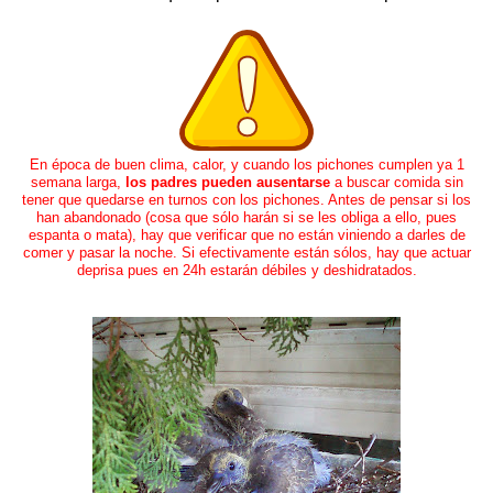
En época de buen clima, calor, y cuando los pichones cumplen ya 1
semana larga,
los padres pueden ausentarse
a buscar comida sin
tener que quedarse en turnos con los pichones. Antes de pensar si los
han abandonado (cosa que sólo harán si se les obliga a ello, pues
espanta o mata), hay que verificar que no están viniendo a darles de
comer y pasar la noche. Si efectivamente están sólos, hay que actuar
deprisa pues en 24h estarán débiles y deshidratados.