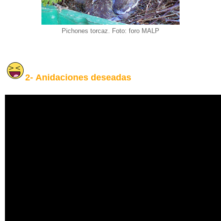
Pichones torcaz. Foto: foro MALP
2-
Anidaciones deseadas