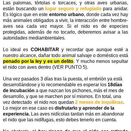
Las palomas, tórtolas o torcaces, y otras aves urbanas,
están buscando un
lugar seguro y refugiado
para anidar.
Es lógico que en este
entorno urbano
, donde cada vez hay
más animales obligados a vivir, la interacción entre hombre-
aves sea cada vez mayor. Si el nido es de especies
protegidas, además de no tocarlo, deberemos avisar a las
autoridades mediambientales.
Lo ideal es
COHABITAR
y recordar que aunque esté a
nuestro alcance, dañar todo animal salvaje o doméstico está
penado por la ley y es un delito
. Y mucho menos sepultar
el nido con aves dentro (VER PUNTO 5).
Una vez pasados 3 días tras la puesta, el embrión ya está
desarrollándose y lo recomendable es esperar los
18días
de incubación
a que nazcan los pichones, más el mes de
desarrollo, y que se marchen por sí mismos. En total, una
vez detectado el nido nos quedan
2 meses de inquilinas
.
Lo mejor en ese caso es
disfrutarlo y aprender de la
experiencia.
Las aves nidícolas tardan más en abandonar
el nido que las nidífugas, esto debes tenerlo en cuenta.