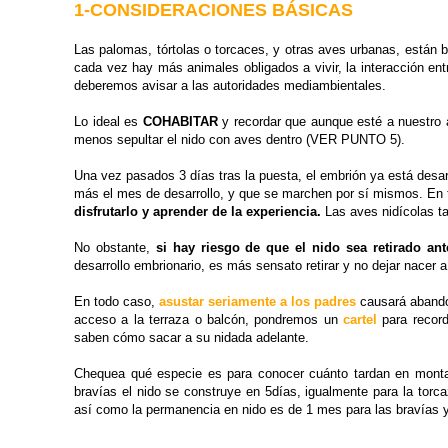
1-CONSIDERACIONES BÁSICAS
Las palomas, tórtolas o torcaces, y otras aves urbanas, están
cada vez hay más animales obligados a vivir, la interacción en
deberemos avisar a las autoridades mediambientales.
Lo ideal es
COHABITAR
y recordar que aunque esté a nuestro 
menos sepultar el nido con aves dentro (VER PUNTO 5).
Una vez pasados 3 días tras la puesta, el embrión ya está desa
más el mes de desarrollo, y que se marchen por sí mismos. En 
disfrutarlo y aprender de la experiencia.
Las aves nidícolas t
No obstante,
si hay riesgo de que el nido sea retirado a
desarrollo embrionario, es más sensato retirar y no dejar nacer 
En todo caso,
asustar seriamente a los padres
causará abando
acceso a la terraza o balcón, pondremos un
cartel
para record
saben cómo sacar a su nidada adelante.
Chequea qué especie es para conocer cuánto tardan en montar 
bravías el nido se construye en 5días, igualmente para la torca
así como la permanencia en nido es de 1 mes para las bravías y 