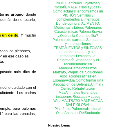
ÍNDICE artículos
Objetivos y
filosofía MALP. ¿Nos ayudas?
Cómo actuar si encontramos un
torno urbano
, donde
PICHÓN
Semillas y
complementos alimenticios
además de no tocarlo,
Dónde comprar ALIMENTO,
Medicinas y Libros
Palomares
Características Paloma Bravía
s un delito
. Y mucho
¿Qué es la Colombofilia?
Palomas de carreras
Santuarios
y otras opciones
TRATAMIENTOS y SÍNTOMAS
zcan los pichones,
de enfermedades y sus
remedios
Lesiones
La
or en ese caso es
Enfermería
Veterinario y el
ta.
recomendable en
Madrid/Barcelona/Otros
n pasado más días de
Maltrato, Prejuicios, Soluciones
Asociaciones afines en
España/Actúa
Cómo formar una
Asociación de Defensa Animal /
 mucho cuidado con el
Centro Rehabilitación
MásAnimales
Galería de
ficiente. Los padres
imágenes
Rescates y casos
Web MALTRATO
MALP ACTÚA
MALP GLOBAL
jemplo, para palomas
PlataformaPalomeraNacional
OtrosAnimalesDelSantuario
 14 para las zenaidas,
Nuestro Lema