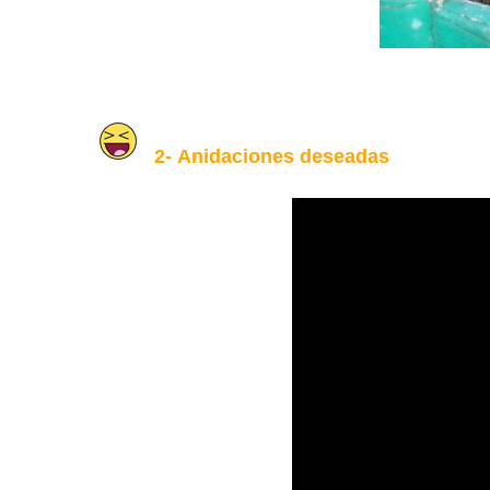
2-
Anidaciones deseadas