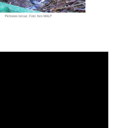
Pichones torcaz. Foto: foro MALP