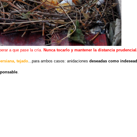
erar a que pase la cría.
Nunca tocarlo y mantener la distancia prudencial
ersiana, tejado
...para ambos casos: anidaciones
deseadas como indesea
sponsable
.