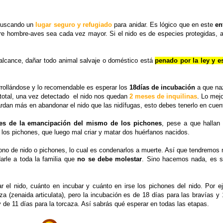
 buscando un
lugar seguro y refugiado
para anidar. Es lógico que en este
en
tre hombre-aves sea cada vez mayor. Si el nido es de especies protegidas, 
alcance, dañar todo animal salvaje o doméstico está
penado por la ley y e
rrollándose y lo recomendable es esperar los
18días de incubación
a que na
total, una vez detectado el nido nos quedan
2 meses de inquilinas
. Lo mej
ardan más en abandonar el nido que las nidífugas, esto debes tenerlo en cuen
ntes de la emancipación del mismo de los pichones
, pese a que halla
a los pichones, que luego mal criar y matar dos huérfanos nacidos.
no de nido o pichones, lo cual es condenarlos a muerte. Así que tendremos
arle a toda la familia que
no se debe molestar
. Sino hacemos nada, es su
el nido, cuánto en incubar y cuánto en irse los pichones del nido. Por e
za (zenaida articulata), pero la incubación es de 18 días para las bravías y
de 11 días para la torcaza. Así sabrás qué esperar en todas las etapas.