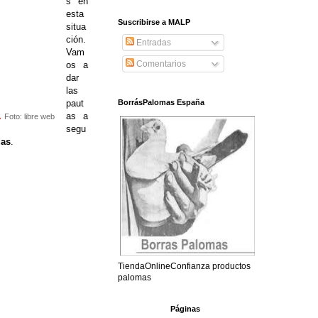
s en
esta
Suscribirse a MALP
situa
ción.
Entradas
Vam
Comentarios
os a
dar
las
paut
BorrásPalomas España
.
as a
Foto: libre web
segu
das
.
TiendaOnlineConfianza productos
palomas
Páginas