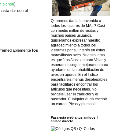
n pichón
)
hasta dar con el
Queremos dar la bienvenida a
todos los lectores de MALP. Casi
con medio millón de visitas y
muchos paises usuarios,
quisiéramos expresar nuestro
agradecimiento a todos los
 irremediablemente
los
visitantes por su interés en estas
maravillosas aves. Nuestro lema
es que 'Las Alas son para Volar' y
esperamos seguir mejorando para
ayudaros en la rehabilitación de
aves en apuros. En el Indice
encontraréis menús desplegables
para facilitaros encontrar los
artículos que necesitais. No
olvidéis usar el traductor y el
buscador. Cualquier duda escribir
un correo. Picos y plumas!!
Pasa esta web a tus amigos!!
enlace directo!