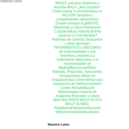
oblema serio.
ÍNDICE artículos
Objetivos y
filosofía MALP. ¿Nos ayudas?
Cómo actuar si encontramos un
PICHÓN
Semillas y
complementos alimenticios
Dónde comprar ALIMENTO,
Medicinas y Libros
Palomares
Características Paloma Bravía
¿Qué es la Colombofilia?
Palomas de carreras
Santuarios
y otras opciones
TRATAMIENTOS y SÍNTOMAS
de enfermedades y sus
remedios
Lesiones
La
Enfermería
Veterinario y el
recomendable en
Madrid/Barcelona/Otros
Maltrato, Prejuicios, Soluciones
Asociaciones afines en
España/Actúa
Cómo formar una
Asociación de Defensa Animal /
Centro Rehabilitación
MásAnimales
Galería de
imágenes
Rescates y casos
Web MALTRATO
MALP ACTÚA
MALP GLOBAL
PlataformaPalomeraNacional
OtrosAnimalesDelSantuario
Nuestro Lema