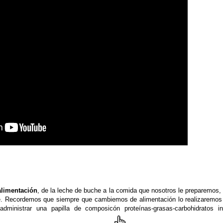
limentación
, de la leche de buche a la comida que nosotros le preparemos,
se. Recordemos que siempre que cambiemos de alimentación lo realizaremos
nistrar una papilla de composicón proteínas-grasas-carbohidratos in