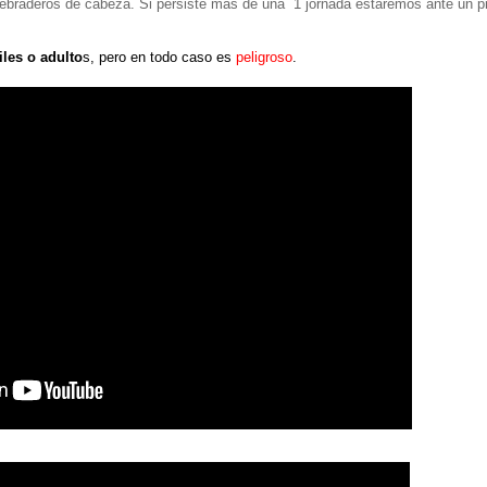
ebraderos de cabeza. Si persiste más de una 1 jornada estaremos ante un pr
les o adulto
s, pero en todo caso es
peligroso
.