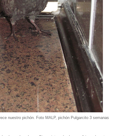
ece nuestro pichón. Foto MALP, pichón Pulgarcito 3 semanas