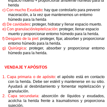
espacio muerto + proporcionar ambiente húmedo para la
herida
c)
Con mucho Exudado
: hay que controlarlo para prevenir
maceración, a la vez que mantenemos un entorno
húmedo para la herida
d)
De cavidades
: proteger, hidratar y llenar espacio muerto.
e)
Con granulación/epitelización
: proteger, llenar espacio
muerto y proporcionar entorno húmedo para la herida.
f)
Desgarro de la piel
: proteger, fijar, absorber y proporcionar
entorno húmedo para la herida.
g)
Quirúrgica
: proteger, absorber y proporcionar entorno
húmedo para la herida.
VENDAJE Y APÓSITOS
1.
Capa primaria o de apósito:
el apósito está en contacto
con la herida. Debe ser estéril y mantenerse en su sitio.
Ayudará al desbridamiento y fomentar repitelización y
granulación.
2.
Capa secundaria:
absorción de líquidos y exudados,
acolcha la herida frente a traumatismos y proporciona
sujeción.