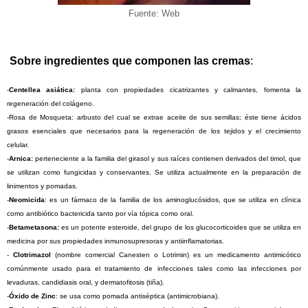
Fuente: Web
Sobre ingredientes que componen las cremas
:
-
Centellea asiática:
planta con propiedades cicatrizantes y calmantes, fomenta la
regeneración del colágeno.
-Rosa de Mosqueta: arbusto del cual se extrae aceite de sus semillas; éste tiene ácidos
grasos esenciales que necesarios para la regeneración de los tejidos y el crecimiento
celular.
-
Arnica:
perteneciente a la familia del girasol y sus raíces contienen derivados del timol, que
se utilizan como fungicidas y conservantes. Se utiliza actualmente en la preparación de
linimentos y pomadas.
-
Neomicida
: es un fármaco de la familia de los aminoglucósidos, que se utiliza en clínica
como antibiótico bactericida tanto por vía tópica como oral.
-
Betametasona:
es un potente esteroide, del grupo de los glucocorticoides que se utiliza en
medicina por sus propiedades inmunosupresoras y antiinflamatorias.
-
Clotrimazol
(nombre comercial Canesten o Lotrimin) es un medicamento antimicótico
comúnmente usado para el tratamiento de infecciones tales como las infecciones por
levaduras, candidiasis oral, y dermatofitosis (tiña).
-
Óxido de Zinc
: se usa como pomada antiséptica (antimicrobiana).