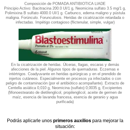
Composición de POMADA ANTIBIOTICA LIADE
Principio Activo: Bacitracina 200.0 UI/1 g, Neomicina sulfato 3.5 mg/1 g,
Polimixina B sulfato 4000.0 UI/1 g.
Carbunco, edema maligno y pústula
maligna. Forúnculo. Forunculosis. Heridas de cicatrización retardada o
infectadas. Impétigo contagioso (flictenular, simple, vulgar)
En la cicatrización de heridas. Úlceras, llagas, escaras y demás
afecciones de la piel. Algunos tipos de quemaduras. Eczemas e
intértrigos. Coadyuvante en heridas quirúrgicas y en el prendido de
injertos cutáneos. Especialmente en procesos ya infectados o con
peligro de contaminación (por el antibiótico acompañante).
Extracto de
Centella asiática 0,010 g, Neomicina (sulfato) 0,0035 g, Excipientes
(Monoestearato de dietilenglicol, propilenglicol, aceite de germen de
maíz, esencia de lavanda francesa, esencia de geranio y agua
purificada)
Podrás aplicarle unos
primeros auxilios
para mejorar la
situación: