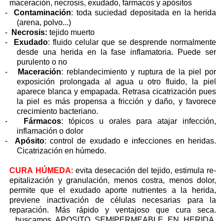
maceración, necrosis, exudado, fármacos y apósitos
-
Contaminación
: toda suciedad depositada en la herida
(arena, polvo...)
-
Necrosis:
tejido muerto
-
Exudado
: fluido celular que se desprende normalmente
desde una herida en la fase inflamatoria. Puede ser
purulento o no
-
Maceración
: reblandecimiento y ruptura de la piel por
exposición prolongada al agua u otro fluido, la piel
aparece blanca y empapada. Retrasa cicatrización pues
la piel es más propensa a fricción y daño, y favorece
crecimiento bacteriano.
-
Fármacos
: tópicos u orales para atajar infección,
inflamación o dolor
-
Apósito
: control de exudado e infecciones en heridas.
Cicatrización en húmedo.
CURA HÚMEDA
: evita desecación del tejido, estimula re-
epitalización y granulación, menos costra, menos dolor,
permite que el exudado aporte nutrientes a la herida,
previene inactivación de células necesarias para la
reparación. Más rápido y ventajoso que cura seca.
...buscamos APOSITO SEMIPERMEABLE EN HERIDA,