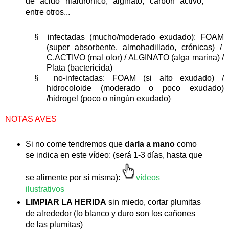
de ácido hialurónico, alginato, carbón activo,
entre otros...
§
infectadas (mucho/moderado exudado): FOAM
(super absorbente, almohadillado, crónicas) /
C.ACTIVO (mal olor) / ALGINATO (alga marina) /
Plata (bactericida)
§
no-infectadas: FOAM (si alto exudado) /
hidrocoloide (moderado o poco exudado)
/hidrogel (poco o ningún exudado)
NOTAS AVES
Si no come tendremos que
darla a mano
como
se indica en este vídeo: (será 1-3 días, hasta que
se alimente por sí misma):
vídeos
ilustrativos
LIMPIAR LA HERIDA
sin miedo, cortar plumitas
de alrededor (lo blanco y duro son los cañones
de las plumitas)