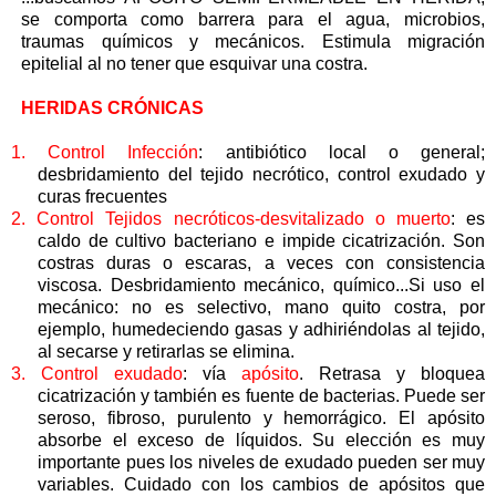
se comporta como barrera para el agua, microbios,
traumas químicos y mecánicos. Estimula migración
epitelial al no tener que esquivar una costra.
HERIDAS CRÓNICAS
1.
Control Infección
: antibiótico local o general;
desbridamiento del tejido necrótico, control exudado y
curas frecuentes
2.
Control Tejidos necróticos-desvitalizado o muerto
: es
caldo de cultivo bacteriano e impide cicatrización. Son
costras duras o escaras, a veces con consistencia
viscosa. Desbridamiento mecánico, químico...Si uso el
mecánico: no es selectivo, mano quito costra, por
ejemplo, humedeciendo gasas y adhiriéndolas al tejido,
al secarse y retirarlas se elimina.
3.
Control exudado
: vía
apósito
. Retrasa y bloquea
cicatrización y también es fuente de bacterias. Puede ser
seroso, fibroso, purulento y hemorrágico. El apósito
absorbe el exceso de líquidos. Su elección es muy
importante pues los niveles de exudado pueden ser muy
variables. Cuidado con los cambios de apósitos que