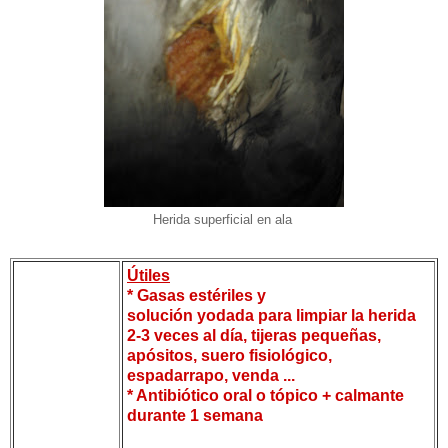
Herida superficial en ala
Útiles
* Gasas estériles y
solución yodada para limpiar la herida
2-3 veces al día, tijeras pequeñas,
apósitos, suero fisiológico,
espadarrapo, venda ...
* Antibiótico oral o tópico + calmante
durante 1 semana