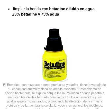
limpiar la herida con
betadine diluido en agua.
25% betadine y 75% agua
El Betadine, con respecto a otros productos yodados, tiene la ventaja de
su capacidad antimicrobiana de amplio espectro.
El mecanismo de
acción bactericida se explica porque los la Povidona Yodada penetra e
inactivan las células formado complejos con los aminoácidos y los
ácidos grasos no saturados, provocando la alteración de la síntesis
proteica y de la membrana celular.
El yodo y en general los iodóforos,