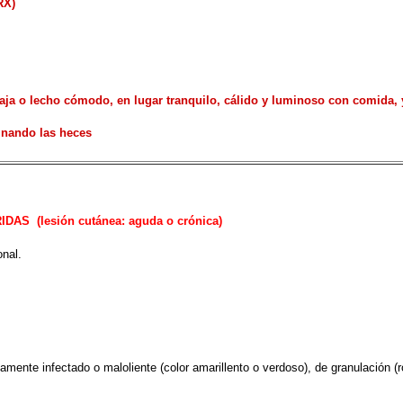
RX)
paja o lecho cómodo, en lugar tranquilo, cálido y luminoso con comida,
minando las heces
IDAS (lesión cutánea: aguda o crónica)
onal.
camente infectado o maloliente (color amarillento o verdoso), de granulación (r