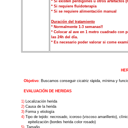
* Si existen perdigones u otros artefactos (
* Si requiere fluidoterapia
* Si se requiere alimentación manual
Duración del tratamiento
* Normalmente 1-3 semanas!!
* Colocar al ave en 1 metro cuadrado con 
las 24h del día.
* Es necesario poder valorar si come exa
HER
Objetivo
: Buscamos conseguir cicatriz rápida, mínima y funci
EVALUACIÓN DE HERIDAS
1)
Localización herida
2)
Causa de la herida
3)
Forma y etiología
4)
Tipo de tejido: necrosado, icoroso (viscoso amarillento), clíni
epitelización (bordes herida color rosado)
5)
Tamaño