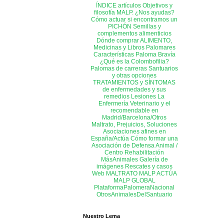
ÍNDICE artículos
Objetivos y
filosofía MALP. ¿Nos ayudas?
Cómo actuar si encontramos un
PICHÓN
Semillas y
complementos alimenticios
Dónde comprar ALIMENTO,
Medicinas y Libros
Palomares
Características Paloma Bravía
¿Qué es la Colombofilia?
Palomas de carreras
Santuarios
y otras opciones
TRATAMIENTOS y SÍNTOMAS
de enfermedades y sus
remedios
Lesiones
La
Enfermería
Veterinario y el
recomendable en
Madrid/Barcelona/Otros
Maltrato, Prejuicios, Soluciones
Asociaciones afines en
España/Actúa
Cómo formar una
Asociación de Defensa Animal /
Centro Rehabilitación
MásAnimales
Galería de
imágenes
Rescates y casos
Web MALTRATO
MALP ACTÚA
MALP GLOBAL
PlataformaPalomeraNacional
OtrosAnimalesDelSantuario
Nuestro Lema