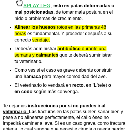
SPLAY LEG
, esto es patas deformadas o
mal posicionadas,
de tomar mala postura en el
nido o problemas de crecimiento.
Alinear los huesos
rotos en las primeras 48
horas
es fundamental. Y proceder después a su
correcto
vendaje.
Deberás administrar
antibiótico
durante una
semana
y
calmantes
que te deberá suministrar
tu veterinario.
Como ves si el caso es grave deberás construir
una
hamaca
para mayor comodidad del ave.
El veterinario lo vendará en
recto, en 'L'
(ele)
o
en codo
según más convenga.
Te dejamos
instrucciones por si no puedes ir al
veterinario.
L
a
s fracturas en las patas suelen sanar bien y
pese a no alinearse perfectamente, el callo óseo no
impedirá caminar al ave. Si es un caso grave, como fractura
abierta, lo cual supone que necesite cirugía o pueda perder