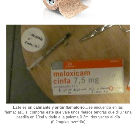
Este es un
calmante y antiinflamatorio
...se encuentra en las
farmacias...si compras este que vale unos 4euros tendrás que diluir una
pastilla en 10ml y darle a la paloma 0.3ml dos veces al día
(0.2mg/kg_ave*día)