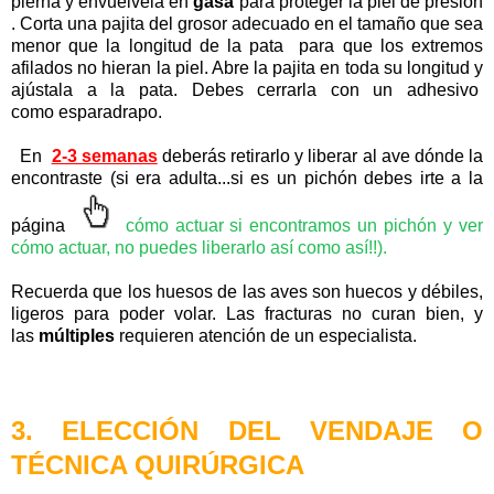
pierna
y envuélvela en
gasa
para proteger la
piel
de
presión
.
Corta una
pajita del grosor adecuado en el tamaño que sea
menor que la longitud de la pata para que los extremos
afilados no hieran la piel. Abre la pajita en toda su longitud y
ajústala a la pata. Debes cerrarla con un adhesivo
como esparadrapo.
En
2-3 semanas
deberás retirarlo y liberar al ave dónde la
encontraste
(si era adulta...si es un pichón debes irte a la
página
cómo actuar si encontramos un pichón y ver
cómo actuar, no puedes liberarlo así como así!!).
Recuerda que los huesos de las aves son huecos y débiles,
ligeros para poder volar. Las fracturas no curan bien, y
las
múltiples
requieren atención de un especialista.
3. ELECCIÓN DEL VENDAJE O
TÉCNICA QUIRÚRGICA