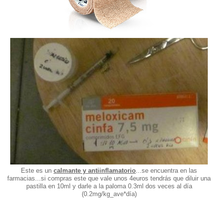
Este es un
calmante y antiinflamatorio
...se encuentra en las
farmacias...si compras este que vale unos 4euros tendrás que diluir una
pastilla en 10ml y darle a la paloma 0.3ml dos veces al día
(0.2mg/kg_ave*día)