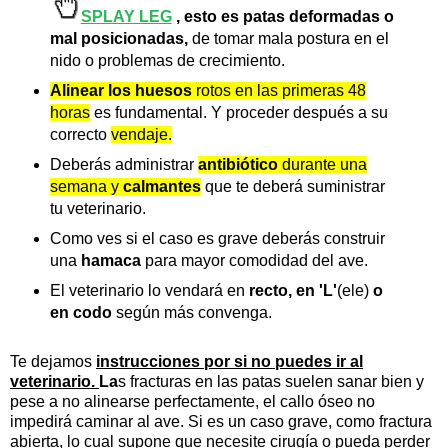
SPLAY LEG
, esto es patas deformadas o
mal posicionadas,
de tomar mala postura en el
nido o problemas de crecimiento.
Alinear los huesos
rotos en las primeras 48
horas
es fundamental. Y proceder después a su
correcto
vendaje.
Deberás administrar
antibiótico
durante una
semana
y
calmantes
que te deberá suministrar
tu veterinario.
Como ves si el caso es grave deberás construir
una
hamaca
para mayor comodidad del ave.
El veterinario lo vendará en
recto, en 'L'
(ele)
o
en codo
según más convenga.
Te dejamos
instrucciones por si no puedes ir al
veterinario.
L
a
s fracturas en las patas suelen sanar bien y
pese a no alinearse perfectamente, el callo óseo no
impedirá caminar al ave. Si es un caso grave, como fractura
abierta, lo cual supone que necesite cirugía o pueda perder