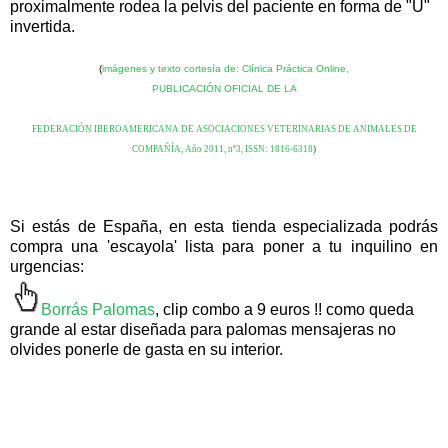
proximalmente rodea la pelvis del paciente en forma de "U"
invertida.
(
imágenes y texto cortesía de: Clínica Práctica Online,
PUBLICACIÓN OFICIAL DE LA
FEDERACIÓN IBEROAMERICANA DE ASOCIACIONES VETERINARIAS DE ANIMALES DE
COMPAÑÍA, Año 2011, nº3, ISSN: 1816-6318
)
Si estás de España, en esta tienda especializada podrás
compra una 'escayola' lista para poner a tu inquilino en
urgencias:
Borrás Palomas
,
clip combo a 9 euros !! como queda
grande al estar diseñada para palomas mensajeras no
olvides ponerle de gasta en su interior.