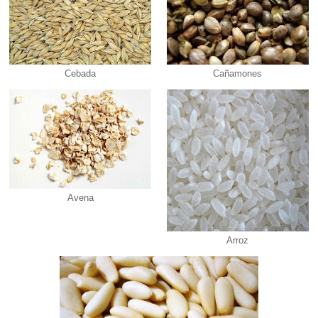
Cebada
Cañamones
Avena
Arroz