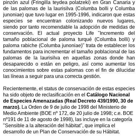
pinzón azul (Fringilla teydea polatzeki) en Gran Canaria y
de las palomas de la laurisilva (Columba bolli y Columba
junoniae) que tuvo lugar en 1995-1996, indicaron que estas
especies se encuentran colonizando nuevos lugares,
siendo por tanto recomendable la adopción de medidas de
conservación. El actual proyecto Life "Incremento del
tamaño poblacional de paloma turqué (Columba bolli) y
paloma rabiche (Columba junoniae)" trata de establecer los
fundamentos para incrementar el tamaño poblacional de las
palomas de la laurisilva en aquellas zonas donde han
desaparecido o están en peligro, así como aumentar los
conocimientos sobre estas palomas con el fin de dilucidar
las líneas a seguir para una correcta gestión.
Recientemente, el status de conservación de estas especies
ha sido objeto de reclasificación en el
Catálogo Nacional
de Especies Amenazadas (Real Decreto 439/1990, 30 de
marzo).
La Orden de 9 de julio de 1998 del Ministerio de
Medio Ambiente (BOE nº 172, de 20 julio de 1998; c.e. BOE
nº191 de 11 de agosto de 1998), las incluye en la categoría
"Sensible a la alteración del hábitat", que implica el
desarrollo de un Plan de Conservación de su Hábitat.