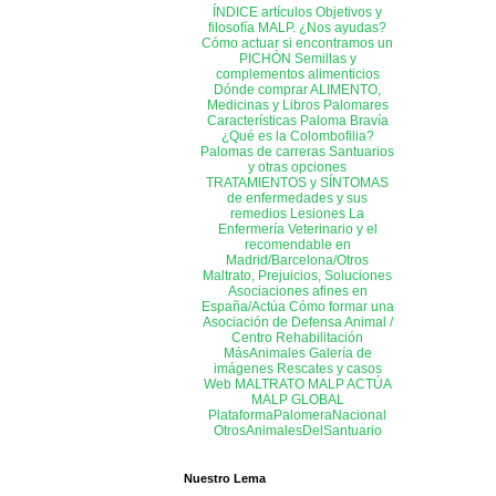
ÍNDICE artículos
Objetivos y
filosofía MALP. ¿Nos ayudas?
Cómo actuar si encontramos un
PICHÓN
Semillas y
complementos alimenticios
Dónde comprar ALIMENTO,
Medicinas y Libros
Palomares
Características Paloma Bravía
¿Qué es la Colombofilia?
Palomas de carreras
Santuarios
y otras opciones
TRATAMIENTOS y SÍNTOMAS
de enfermedades y sus
remedios
Lesiones
La
Enfermería
Veterinario y el
recomendable en
Madrid/Barcelona/Otros
Maltrato, Prejuicios, Soluciones
Asociaciones afines en
España/Actúa
Cómo formar una
Asociación de Defensa Animal /
Centro Rehabilitación
MásAnimales
Galería de
imágenes
Rescates y casos
Web MALTRATO
MALP ACTÚA
MALP GLOBAL
PlataformaPalomeraNacional
OtrosAnimalesDelSantuario
Nuestro Lema